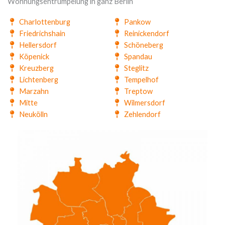
Wohnungsentrümpelung in ganz Berlin
Charlottenburg
Pankow
Friedrichshain
Reinickendorf
Hellersdorf
Schöneberg
Köpenick
Spandau
Kreuzberg
Steglitz
Lichtenberg
Tempelhof
Marzahn
Treptow
Mitte
Wilmersdorf
Neukölln
Zehlendorf