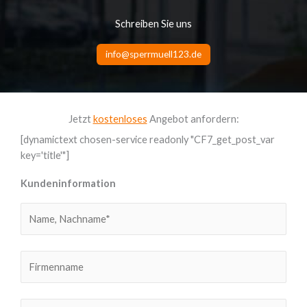
Schreiben Sie uns
info@sperrmuell123.de
Jetzt
kostenloses
Angebot anfordern:
[dynamictext chosen-service readonly "CF7_get_post_var
key='title'"]
Kundeninformation