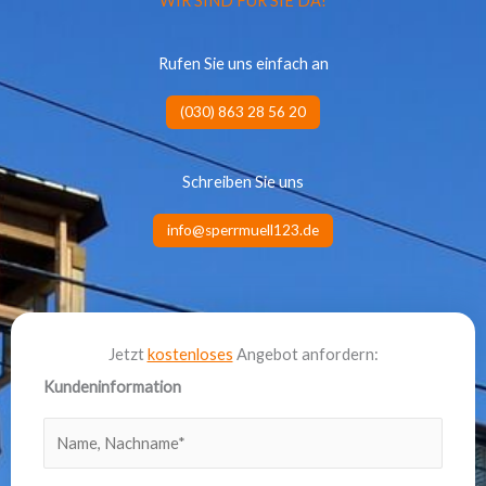
WIR SIND FÜR SIE DA!
Rufen Sie uns einfach an
(030) 863 28 56 20
Schreiben Sie uns
info@sperrmuell123.de
Jetzt
kostenloses
Angebot anfordern:
Kundeninformation