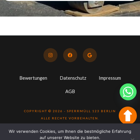
I
F
G
n
a
o
s
c
o
t
e
g
a
b
l
g
o
e
Bewertungen
r
Datenschutz
o
Impressum
a
k
m
AGB
COPYRIGHT © 2026 - SPERRMÜLL 123 BERLIN
ALLE RECHTE VORBEHALTEN.
Wir verwenden Cookies, um Ihnen die bestmögliche Erfahrung
auf unserer Website zu bieten.