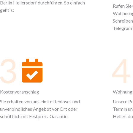
Berlin Hellersdorf durchführen. So einfach
Rufen Sie 
geht`s:
Wohhnungs
Schreiben
Telegram 
3
4
Kostenvoranschlag
Wohnungs
Sie erhalten von uns ein kostenloses und
Unsere P
unverbindliches Angebot vor Ort oder
Termin un
schriftlich mit Festpreis-Garantie.
Hellersdo