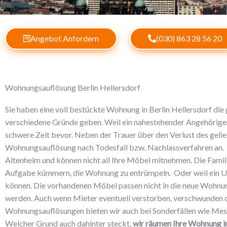
Angebot Anfordern
(030) 863 28 56 20
Wohnungsauflösung Berlin Hellersdorf
Sie haben eine voll bestückte Wohnung in Berlin Hellersdorf di
verschiedene Gründe geben.
Weil ein nahestehender Angehöriger
schwere Zeit bevor. Neben der Trauer über den Verlust des geli
Wohnungsauflösung nach Todesfall bzw.
Nachlassverfahren an. 
Altenheim und können nicht all Ihre Möbel mitnehmen. Die Famil
Aufgabe kümmern, die Wohnung zu entrümpeln.
Oder weil ein U
können. Die vorhandenen Möbel passen nicht in die neue Wohn
werden.
Auch wenn Mieter eventuell verstorben, verschwunden o
Wohnungsauflösungen bieten wir auch bei Sonderfällen wie Me
Welcher Grund auch dahinter steckt,
wir räumen Ihre Wohnung in