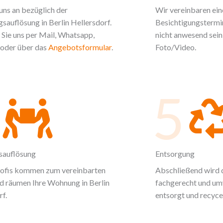
uns an bezüglich der
Wir vereinbaren ein
auflösung in Berlin Hellersdorf.
Besichtigungstermin 
 Sie uns per Mail, Whatsapp,
nicht anwesend sein,
oder über das
Angebotsformular
.
Foto/Video.
5
auflösung
Entsorgung
rofis kommen zum vereinbarten
Abschließend wird 
d räumen Ihre Wohnung in Berlin
fachgerecht und um
rf.
entsorgt und recycel