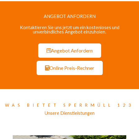
ANGEBOT ANFORDERN
Kontaktieren Sie uns jetzt um ein kostenloses und
unverbindliches Angebot einzuholen.
Angebot Anfordern
Online Preis-Rechner
WAS BIETET SPERRMÜLL 123
Unsere Dienstleistungen