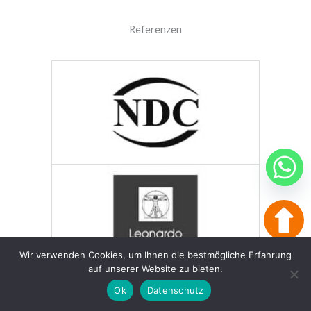
Referenzen
Wir verwenden Cookies, um Ihnen die bestmögliche Erfahrung
auf unserer Website zu bieten.
Ok
Datenschutz
Anfrage
Preis-Rechner
Anruf