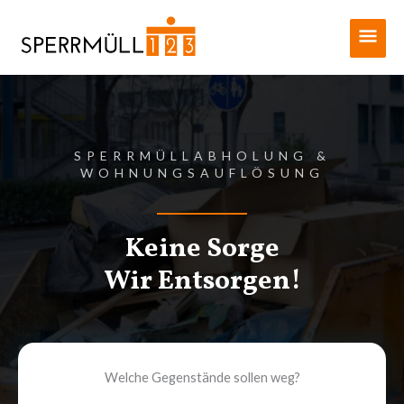
Zum
Haup
Inhalt
springen
SPERRMÜLLABHOLUNG &
WOHNUNGSAUFLÖSUNG
Keine Sorge
Wir Entsorgen!
Welche Gegenstände sollen weg?
Products