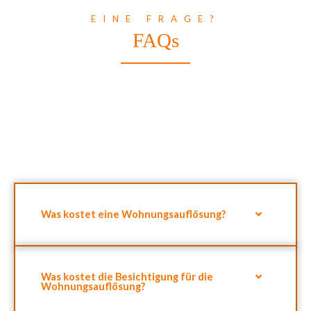
EINE FRAGE?
FAQs
Wir sind 7 /24 für Sie da und antworten innerhalb von 12
Stunden. Die meisten Antworten auf Ihre Fragen rund ums
Thema Sperrmüllabholung, Entrümpelung und
Wohnungsauflösung finden Sie direkt auf dieser Seite.
Was kostet eine Wohnungsauflösung?
Was kostet die Besichtigung für die
Wohnungsauflösung?