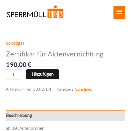
Zum
Haup
Inhalt
springen
Sonstiges
Zertifikat
für
Zertifikat für Aktenvernichtung
Aktenvernichtung
190,00
€
Menge
Hinzufügen
Artikelnummer:
503-2-1-1
Kategorie:
Sonstiges
Beschreibung
ab 350 Aktenordner