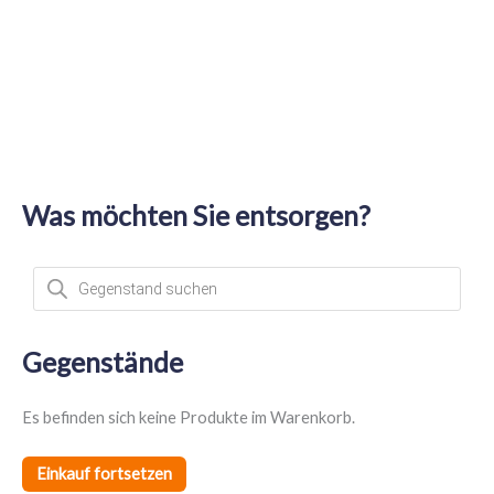
Was möchten Sie entsorgen?
P
r
o
d
u
c
t
Gegenstände
s
s
e
a
Es befinden sich keine Produkte im Warenkorb.
r
c
h
Einkauf fortsetzen