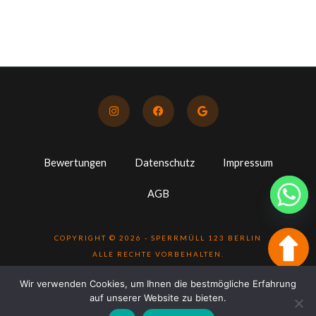
I
F
G
n
a
o
s
c
o
t
e
g
a
b
l
g
o
e
Bewertungen
r
Datenschutz
o
Impressum
a
k
m
AGB
COPYRIGHT © 2026 - SPERRMÜLL 123 BERLIN
ALLE RECHTE VORBEHALTEN.
Wir verwenden Cookies, um Ihnen die bestmögliche Erfahrung
auf unserer Website zu bieten.