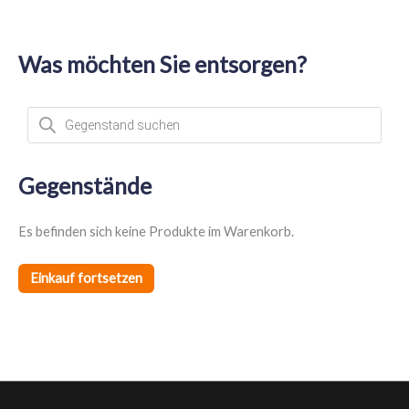
Was möchten Sie entsorgen?
P
r
o
d
u
c
t
Gegenstände
s
s
e
a
Es befinden sich keine Produkte im Warenkorb.
r
c
h
Einkauf fortsetzen