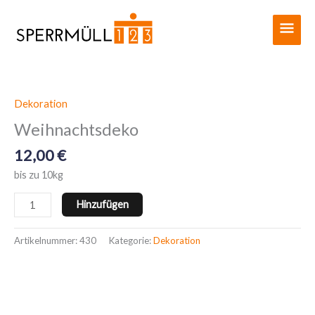
Zum
Haup
Inhalt
springen
Dekoration
Weihnachtsdeko
Menge
Weihnachtsdeko
12,00
€
bis zu 10kg
Hinzufügen
Artikelnummer:
430
Kategorie:
Dekoration