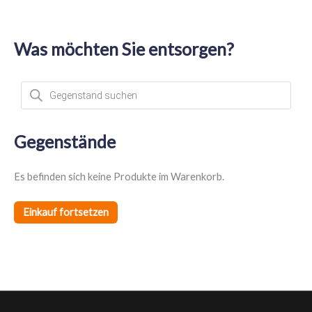
Was möchten Sie entsorgen?
P
r
o
d
u
c
t
Gegenstände
s
s
e
a
Es befinden sich keine Produkte im Warenkorb.
r
c
h
Einkauf fortsetzen