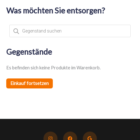
Was möchten Sie entsorgen?
P
r
o
d
u
c
t
Gegenstände
s
s
e
a
Es befinden sich keine Produkte im Warenkorb.
r
c
h
Einkauf fortsetzen
I
F
G
n
a
o