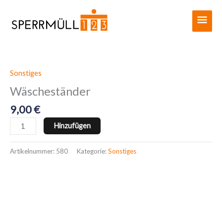
Zum
Haup
Inhalt
springen
Sonstiges
Wäscheständer
Menge
Wäscheständer
9,00
€
Hinzufügen
Artikelnummer:
580
Kategorie:
Sonstiges