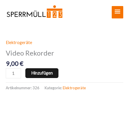
Zum
Haup
Inhalt
springen
Elektrogeräte
Video
Rekorder
Video Rekorder
Menge
9,00
€
Hinzufügen
Artikelnummer:
326
Kategorie:
Elektrogeräte