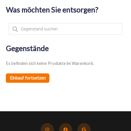
Was möchten Sie entsorgen?
P
r
o
d
u
c
t
Gegenstände
s
s
e
a
Es befinden sich keine Produkte im Warenkorb.
r
c
h
Einkauf fortsetzen
I
F
G
n
a
o