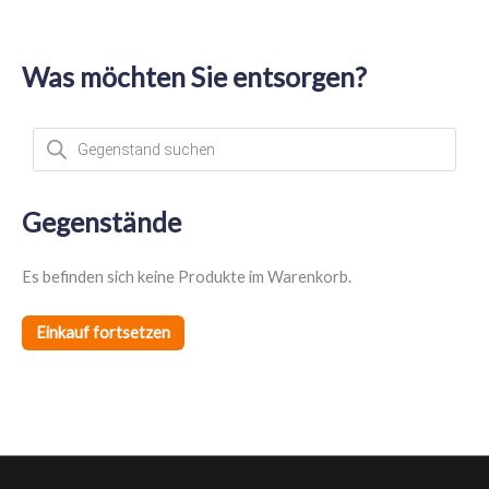
Was möchten Sie entsorgen?
P
r
o
d
u
c
t
Gegenstände
s
s
e
a
Es befinden sich keine Produkte im Warenkorb.
r
c
h
Einkauf fortsetzen