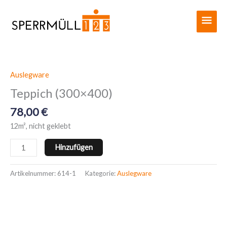
Zum
Haup
Inhalt
springen
Auslegware
Teppich
(300x400)
Teppich (300×400)
Menge
78,00
€
12m², nicht geklebt
Hinzufügen
Artikelnummer:
614-1
Kategorie:
Auslegware