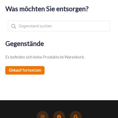
Was möchten Sie entsorgen?
P
r
o
d
u
c
t
Gegenstände
s
s
e
a
Es befinden sich keine Produkte im Warenkorb.
r
c
h
Einkauf fortsetzen
I
F
G
n
a
o