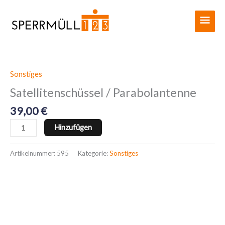
Zum
Haup
Inhalt
springen
Sonstiges
Satellitenschüssel
/
Satellitenschüssel / Parabolantenne
Parabolantenne
39,00
€
Menge
Hinzufügen
Artikelnummer:
595
Kategorie:
Sonstiges