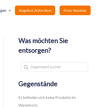
ngen
Angebot Anfordern
Preis-Rechner
Was möchten Sie
entsorgen?
P
r
o
d
u
c
Gegenstände
t
s
s
e
Es befinden sich keine Produkte im
a
r
Warenkorb.
c