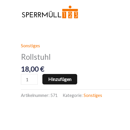
Zum
Inhalt
springen
Sonstiges
Rollstuhl
Menge
Rollstuhl
18,00
€
Hinzufügen
Artikelnummer:
571
Kategorie:
Sonstiges