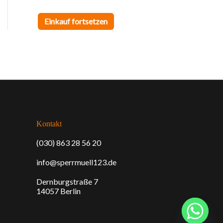
h
Einkauf fortsetzen
Kontakt
(030) 863 28 56 20
info@sperrmuell123.de
Dernburgstraße 7
14057 Berlin