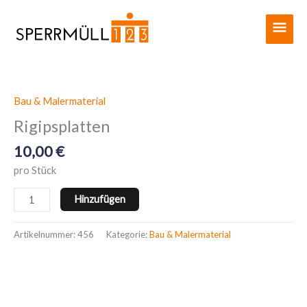
Zum
Haup
Inhalt
springen
Bau & Malermaterial
Rigipsplatten
Menge
Rigipsplatten
10,00
€
pro Stück
Hinzufügen
Artikelnummer:
456
Kategorie:
Bau & Malermaterial