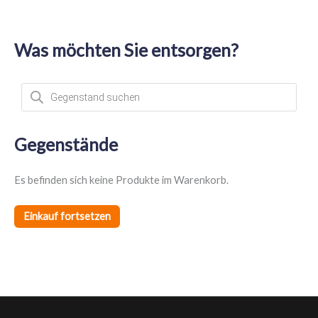
Was möchten Sie entsorgen?
P
r
o
d
u
c
t
Gegenstände
s
s
e
a
Es befinden sich keine Produkte im Warenkorb.
r
c
h
Einkauf fortsetzen