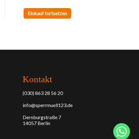
h
Einkauf fortsetzen
Kontakt
(030) 863 28 56 20
info@sperrmuell123.de
Dernburgstraße 7
14057 Berlin