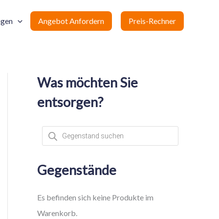
ngen
Angebot Anfordern
Preis-Rechner
Was möchten Sie
entsorgen?
P
r
o
d
u
c
Gegenstände
t
s
s
e
Es befinden sich keine Produkte im
a
r
Warenkorb.
c