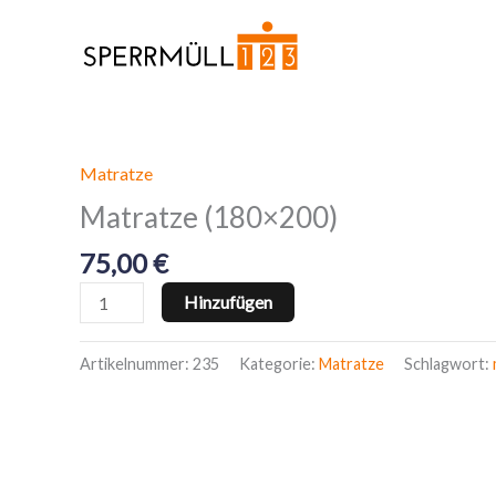
Zum
Inhalt
springen
Matratze
Matratze
(180x200)
Matratze (180×200)
Menge
75,00
€
Hinzufügen
Artikelnummer:
235
Kategorie:
Matratze
Schlagwort: