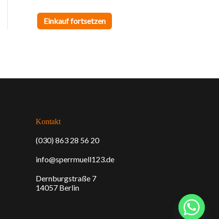
h
Einkauf fortsetzen
Kontakt
(030) 863 28 56 20
info@sperrmuell123.de
Dernburgstraße 7
14057 Berlin