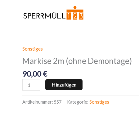
Zum
Inhalt
springen
Sonstiges
Markise
2m
Markise 2m (ohne Demontage)
(ohne
90,00
€
Demontage)
Menge
Hinzufügen
Artikelnummer:
557
Kategorie:
Sonstiges