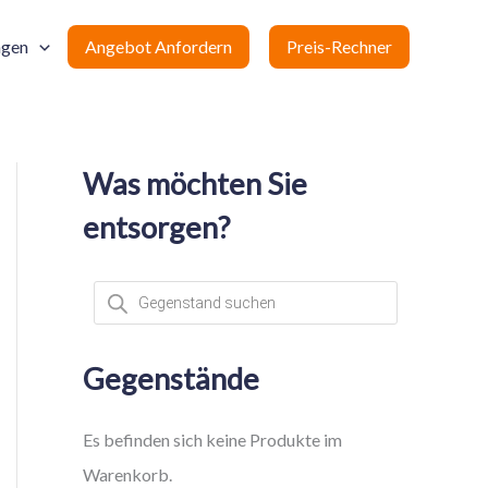
ngen
Angebot Anfordern
Preis-Rechner
Was möchten Sie
entsorgen?
P
r
o
d
u
c
Gegenstände
t
s
s
e
Es befinden sich keine Produkte im
a
r
Warenkorb.
c