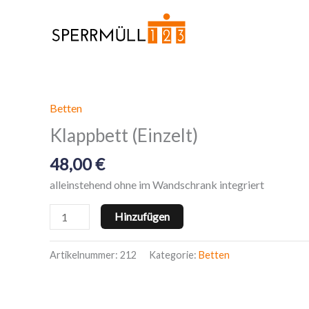
Zum
Inhalt
springen
Betten
Klappbett
(Einzelt)
Klappbett (Einzelt)
Menge
48,00
€
alleinstehend ohne im Wandschrank integriert
Hinzufügen
Artikelnummer:
212
Kategorie:
Betten