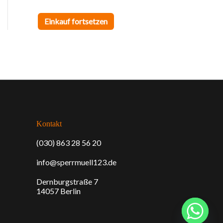
h
Einkauf fortsetzen
Kontakt
(030) 863 28 56 20
info@sperrmuell123.de
Dernburgstraße 7
14057 Berlin