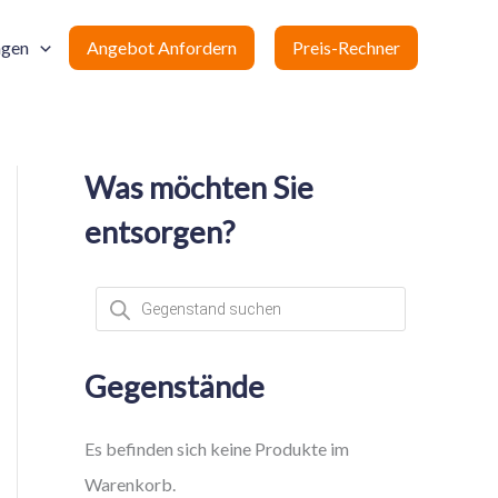
ngen
Angebot Anfordern
Preis-Rechner
Was möchten Sie
entsorgen?
P
r
o
d
u
c
Gegenstände
t
s
s
e
Es befinden sich keine Produkte im
a
r
Warenkorb.
c