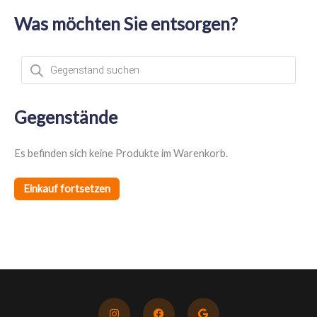
Was möchten Sie entsorgen?
P
r
o
d
u
c
t
Gegenstände
s
s
e
a
Es befinden sich keine Produkte im Warenkorb.
r
c
h
Einkauf fortsetzen
I
F
G
n
a
o