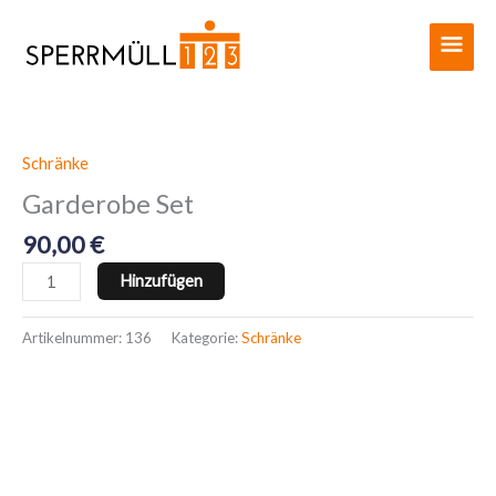
Zum
Haup
Inhalt
springen
Schränke
Garderobe
Set
Garderobe Set
Menge
90,00
€
Hinzufügen
Artikelnummer:
136
Kategorie:
Schränke