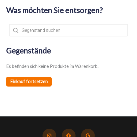
Was möchten Sie entsorgen?
P
r
o
d
u
c
t
Gegenstände
s
s
e
a
Es befinden sich keine Produkte im Warenkorb.
r
c
h
Einkauf fortsetzen
I
F
G
n
a
o