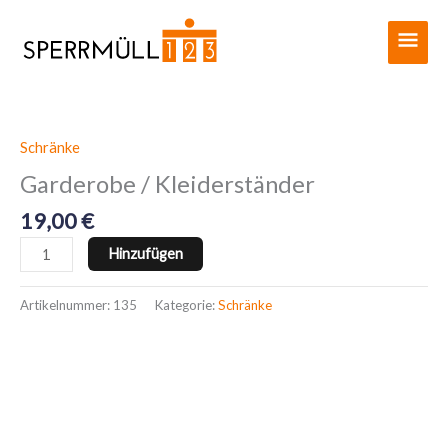
Zum
Haup
Inhalt
springen
Schränke
Garderobe
/
Garderobe / Kleiderständer
Kleiderständer
19,00
€
Menge
Hinzufügen
Artikelnummer:
135
Kategorie:
Schränke