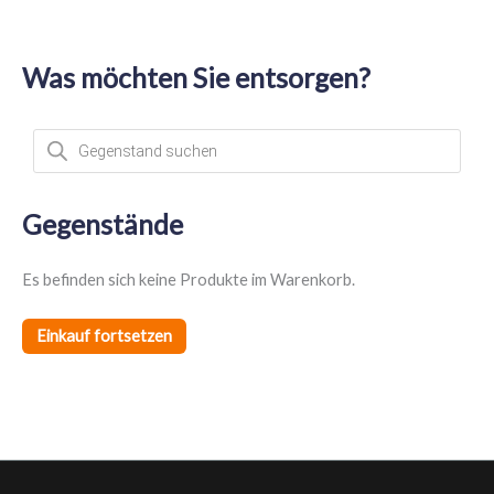
Was möchten Sie entsorgen?
P
r
o
d
u
c
t
Gegenstände
s
s
e
a
Es befinden sich keine Produkte im Warenkorb.
r
c
h
Einkauf fortsetzen