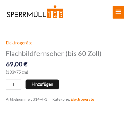
Zum
Haup
Inhalt
springen
Elektrogeräte
Flachbildfernseher
(bis
Flachbildfernseher (bis 60 Zoll)
60
69,00
€
Zoll)
Menge
(133×75 cm)
Hinzufügen
Artikelnummer:
314-4-1
Kategorie:
Elektrogeräte