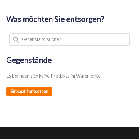
Was möchten Sie entsorgen?
P
r
o
d
u
c
t
Gegenstände
s
s
e
a
Es befinden sich keine Produkte im Warenkorb.
r
c
h
Einkauf fortsetzen