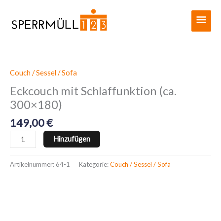
Zum
Haup
Inhalt
springen
Couch / Sessel / Sofa
Eckcouch
mit
Eckcouch mit Schlaffunktion (ca.
Schlaffunktion
300×180)
(ca.
300x180)
149,00
€
Menge
Hinzufügen
Artikelnummer:
64-1
Kategorie:
Couch / Sessel / Sofa