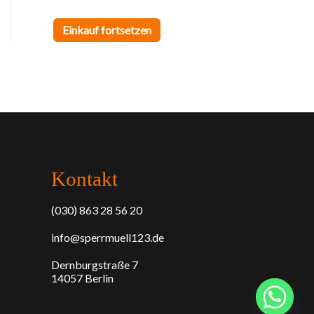
h
Einkauf fortsetzen
Kontakt
(030) 863 28 56 20
info@sperrmuell123.de
Dernburgstraße 7
14057 Berlin