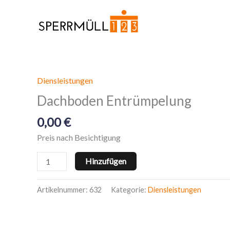
Zum
Inhalt
springen
Diensleistungen
Dachboden
Entrümpelung
Dachboden Entrümpelung
Menge
0,00
€
Preis nach Besichtigung
Hinzufügen
Artikelnummer:
632
Kategorie:
Diensleistungen