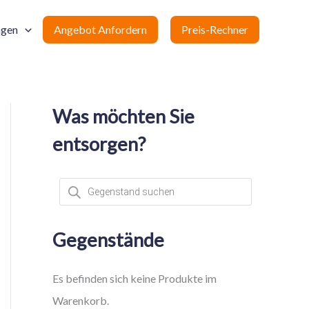
ngen
Angebot Anfordern
Preis-Rechner
Was möchten Sie
entsorgen?
P
r
o
d
u
c
Gegenstände
t
s
s
e
Es befinden sich keine Produkte im
a
r
Warenkorb.
c