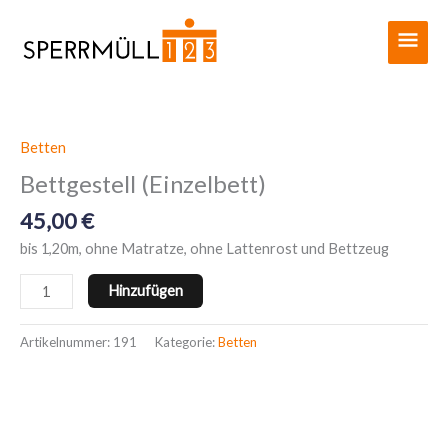
Zum
Haup
Inhalt
springen
Betten
Bettgestell
(Einzelbett)
Bettgestell (Einzelbett)
Menge
45,00
€
bis 1,20m, ohne Matratze, ohne Lattenrost und Bettzeug
Hinzufügen
Artikelnummer:
191
Kategorie:
Betten