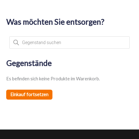
Was möchten Sie entsorgen?
P
r
o
d
u
c
t
Gegenstände
s
s
e
a
Es befinden sich keine Produkte im Warenkorb.
r
c
h
Einkauf fortsetzen