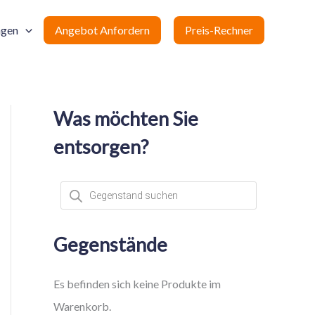
ngen
Angebot Anfordern
Preis-Rechner
Was möchten Sie
entsorgen?
P
r
o
d
u
c
Gegenstände
t
s
s
e
Es befinden sich keine Produkte im
a
r
Warenkorb.
c