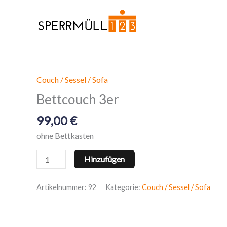
Zum
Inhalt
springen
Couch / Sessel / Sofa
Bettcouch
3er
Bettcouch 3er
Menge
99,00
€
ohne Bettkasten
Hinzufügen
Artikelnummer:
92
Kategorie:
Couch / Sessel / Sofa