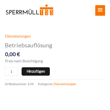
Zum
Haup
Inhalt
springen
Diensleistungen
Betriebsauflösung
Menge
Betriebsauflösung
0,00
€
Preis nach Besichtigung
Hinzufügen
Artikelnummer:
634
Kategorie:
Diensleistungen