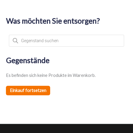
Was möchten Sie entsorgen?
P
r
o
d
u
c
t
Gegenstände
s
s
e
a
Es befinden sich keine Produkte im Warenkorb.
r
c
h
Einkauf fortsetzen